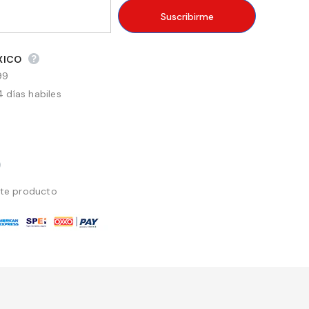
XICO
99
 días habiles
ste producto