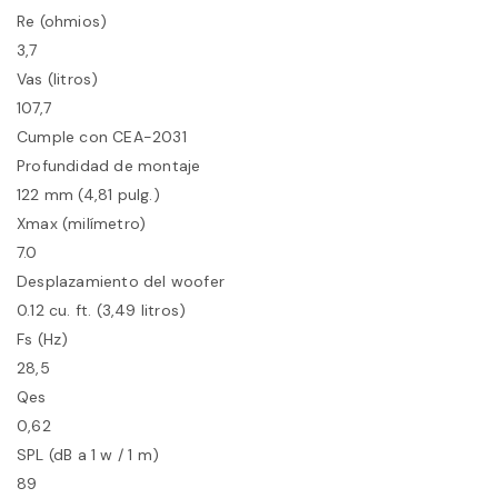
Re (ohmios)
3,7
Vas (litros)
107,7
Cumple con CEA-2031
Profundidad de montaje
122 mm (4,81 pulg.)
Xmax (milímetro)
7.0
Desplazamiento del woofer
0.12 cu. ft. (3,49 litros)
Fs (Hz)
28,5
Qes
0,62
SPL (dB a 1 w / 1 m)
89