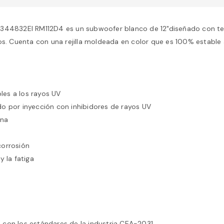
4832El RM112D4 es un subwoofer blanco de 12"diseñado con tecn
 Cuenta con una rejilla moldeada en color que es 100% estable a 
les a los rayos UV
do por inyección con inhibidores de rayos UV
ina
corrosión
y la fatiga
 con los estándares de la industria CEA-2031.