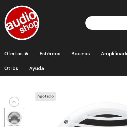
Read
the
Privacy
Policy
Ofertas 🔥
Estéreos
Bocinas
Amplificad
Otros
Ayuda
Inicio
Subwoofer Marino Rockford Fosgate RM112D4 400 Watts 
Agotado