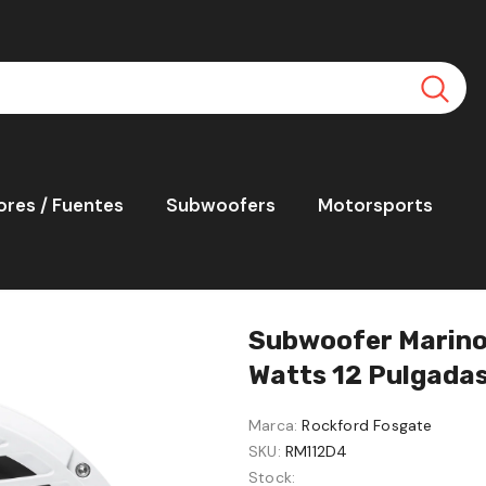
ores / Fuentes
Subwoofers
Motorsports
12 Pulgadas 4 Ohms Doble Bobina Color Blanco
Subwoofer Marino
Watts 12 Pulgadas
Marca:
Rockford Fosgate
SKU:
RM112D4
Stock: