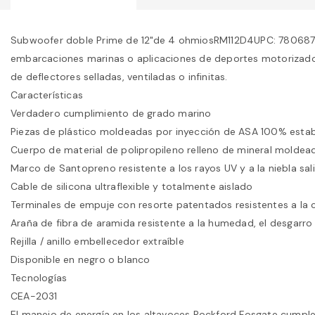
Subwoofer doble Prime de 12"de 4 ohmiosRM112D4UPC: 78068734
embarcaciones marinas o aplicaciones de deportes motorizados.
de deflectores selladas, ventiladas o infinitas.
Características
Verdadero cumplimiento de grado marino
Piezas de plástico moldeadas por inyección de ASA 100% estab
Cuerpo de material de polipropileno relleno de mineral moldea
Marco de Santopreno resistente a los rayos UV y a la niebla sal
Cable de silicona ultraflexible y totalmente aislado
Terminales de empuje con resorte patentados resistentes a la 
Araña de fibra de aramida resistente a la humedad, el desgarro 
Rejilla / anillo embellecedor extraíble
Disponible en negro o blanco
Tecnologías
CEA-2031
El manejo de energía en los altavoces Rockford Fosgate cumple